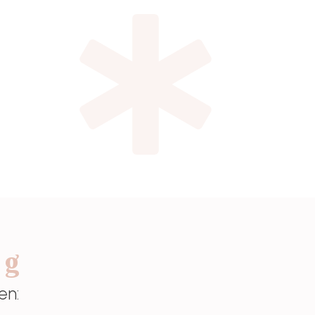
ig
en: