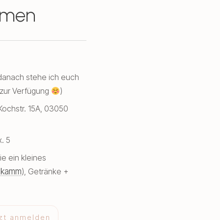
hmen
(danach stehe ich euch
 zur Verfügung
)
Kochstr. 15A, 03050
. 5
e ein kleines
skamm
), Getränke +
zt anmelden